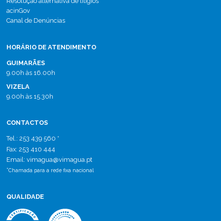
Resolução alternativa de litígios
acinGov
Canal de Denúncias
HORÁRIO DE ATENDIMENTO
GUIMARÃES
9.00h às 16.00h
VIZELA
9.00h às 15.30h
CONTACTOS
Tel.: 253 439 560 *
Fax: 253 410 444
Email: vimagua
@
vimagua.pt
*
Chamada para a rede fixa nacional
QUALIDADE